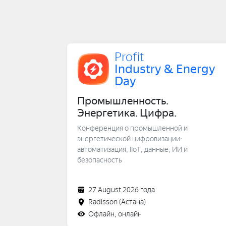
Profit
Industry & Energy
Day
Промышленность.
Энергетика. Цифра.
Конференция о промышленной и
энергетической цифровизации:
автоматизация, IIoT, данные, ИИ и
безопасность
27 August 2026 года
Radisson
(Астана)
Офлайн, онлайн