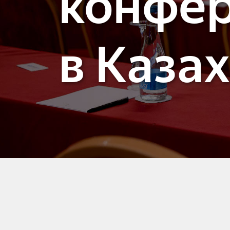
конфе
в Каза