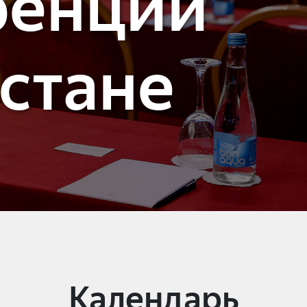
ренции
хстане
Календарь