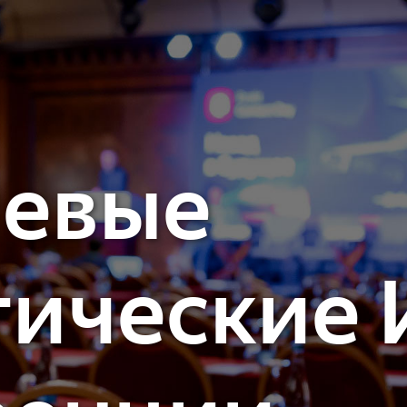
левые
тические 