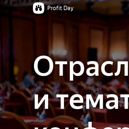
Profit Day
Отрас
и тема