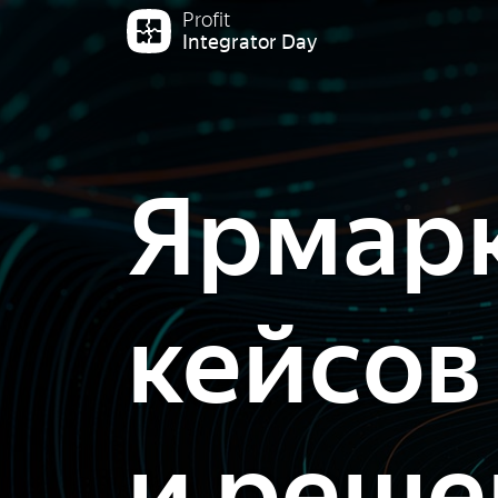
Profit
Integrator Day
Ярмар
кейсов
и реше