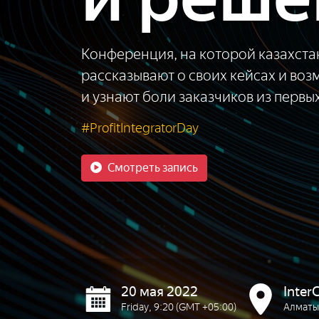
Конференция, на которой казахста
рассказывают о своих кейсах и воз
и узнают боли заказчиков из первых
#ProfitIntegratorDay
Смотреть запись
20 мая 2022
Inter
Friday, 9:20 (GMT +05:00)
Алматы