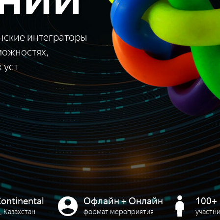
нские интеграторы
можностях,
 уст
Continental
Офлайн + Онлайн
100+
, Казахстан
формат мероприятия
участн