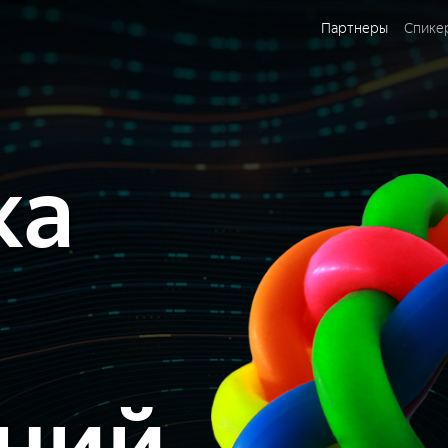
Партнеры
Спике
ка
ний