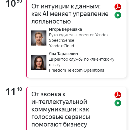
10
50
От интуиции к данным:
как AI меняет управление
лояльностью
Игорь Верещака
Руководитель проектов Yandex
SpeechSense
Yandex Cloud
Яна Тарасевич
Директор службы по клиентскому
опыту
Freedom Telecom Operations
11
10
От звонка к
интеллектуальной
коммуникации: как
голосовые сервисы
помогают бизнесу