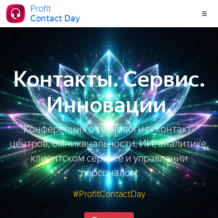
Profit
Contact Day
Контакты. Сервис.
Инновации.
Конференция о технологиях контакт-
центров, омниканальности, ИИ, аналитике,
клиентском сервисе и управлении
персоналом
#ProfitContactDay