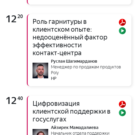
12
20
Роль гарнитуры в
клиентском опыте:
недооценённый фактор
эффективности
контакт‑центра
Руслан Шагимарданов
Менеджер по продажам продуктов
Poly
HP
12
40
Цифровизация
клиентской поддержки в
госуслугах
Айзирек Мамадалиева
Начальник отдела поддержки